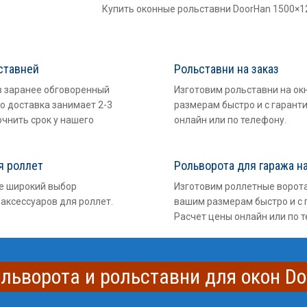
Купить оконные рольставни DoorHan 1500×
ставней
Рольставни на заказ
в заранее обговоренный
Изготовим рольставни на ок
о доставка занимает 2-3
размерам быстро и с гарант
очнить срок у нашего
онлайн или по телефону.
я роллет
Рольворота для гаража на
е широкий выбор
Изготовим роллетные ворота
аксессуаров для роллет.
вашим размерам быстро и с 
Расчет цены онлайн или по 
льворота и рольставни для окон D