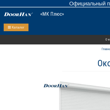
Официальный пр
«МК Плюс»
Каталог
О к
Главн
Ок