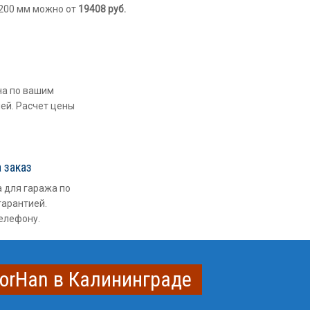
1200 мм можно от
19408
руб.
на по вашим
ией. Расчет цены
 заказ
 для гаража по
гарантией.
телефону.
oorHan в Калининграде