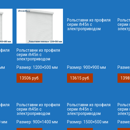
Рольставни из профиля
Рольс
серии rh45n с
серии 
электроприводом
элект
офиля
Рольставни из профиля
серии rh45n с
электроприводом
 мм
Размер:
1200×500 мм
Размер:
900×900 мм
Разме
13506 руб.
13615 руб.
1398
офиля
Рольставни из профиля
Рольставни из профиля
Рольс
серии rh45n с
серии rh45n с
серии 
электроприводом
электроприводом
элект
0 мм
Размер:
900×1400 мм
Размер:
1500×500 мм
Разме