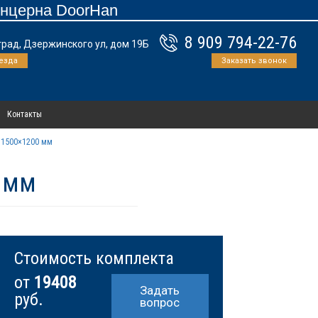
онцерна DoorHan
8 909 794-22-76
град, Дзержинского ул, дом 19Б
езда
Заказать звонок
Контакты
 1500×1200 мм
 мм
Стоимость комплекта
от
19408
Задать
руб.
вопрос