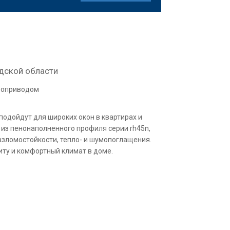
дской области
троприводом
подойдут для широких окон в квартирах и
 из пенонаполненного профиля серии rh45n,
зломостойкости, тепло- и шумопоглащения.
ту и комфортный климат в доме.