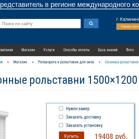
едставитель в регионе международного к
г. Калинин
Схема про
омпании
Магазин
Услуги
Способы оплаты
База знаний
Фото
ая
»
Магазин
»
Рольворота и рольставни для окон
»
Оконные рольставни
онные рольставни 1500×1200
Нужен замер
Заказать доставку
Заказать установку
19408
руб.
Купить