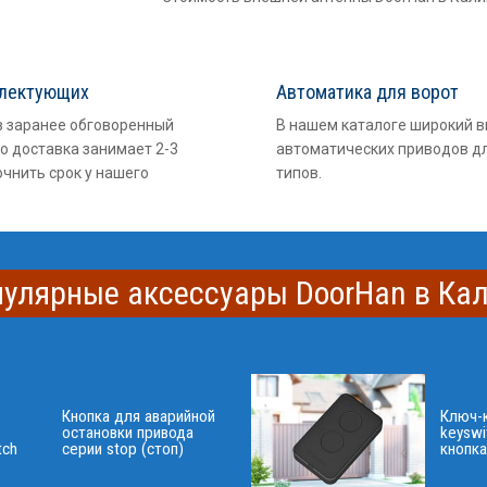
плектующих
Автоматика для ворот
в заранее обговоренный
В нашем каталоге широкий 
о доставка занимает 2-3
автоматических приводов дл
очнить срок у нашего
типов.
пулярные аксессуары DoorHan в Ка
Кнопка для аварийной
Ключ-
остановки привода
keyswi
tch
серии stop (стоп)
кнопка