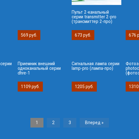
Пульт 2-канальный
серии transmitter 2-pro
(трансмиттер 2-про)
569 руб.
673 руб.
676 
 серии
Приемник внешний
Сигнальная лампа серии
Фотоэ
одноканальный серии
lamp-pro (лампа-про)
photoc
dhre-1
(фото
1109 руб.
1205 руб.
1310
1
2
3
Вперед »