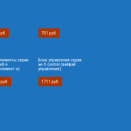
руб.
751 руб.
лементы серии
Блок управления серии
ell-n
wi-fi control (вайфай
элемент-н)
управление)
 руб.
1711 руб.