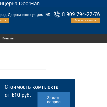
онцерна DoorHan
8 909 794-22-76
град, Дзержинского ул, дом 19Б
езда
Заказать звонок
Контакты
Стоимость комплекта
от
610
руб.
Задать
вопрос