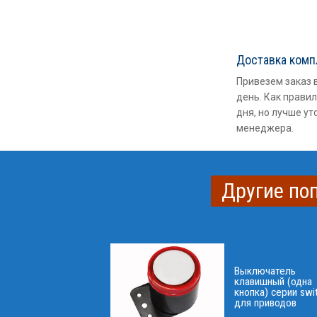
Доставка ком
Привезем заказ 
день. Как правил
дня, но лучше ут
менеджера.
Другие по
Выключатель
клавишный (одна
кнопка) серии swi
для приводов