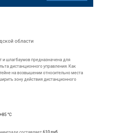
дской области
т и шлагбаумов предназначена для
ульта дистанционного управления. Как
штейне на возвышении относительно места
ширить зону действия дистанционного
+85 °С
ининграде составляет
610
руб.