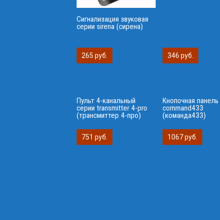
Сигнализация звуковая
серии sirena (сирена)
265 руб.
346 руб.
Пульт 4-канальный
Кнопочная панель
серии transmitter 4-pro
сommand433
(трансмиттер 4-про)
(команда433)
751 руб.
1067 руб.