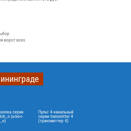
выбор
я ворот всех
лининграде
кнопка серии
Пульт 4-канальный
tch_n (ключ-
серии transmitter 4
_н)
(трансмиттер 4)