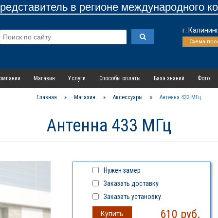
едставитель в регионе международного к
г. Калинин
Схема про
омпании
Магазин
Услуги
Способы оплаты
База знаний
Фото
Главная
»
Магазин
»
Аксессуары
»
Антенна 433 МГц
Антенна 433 МГц
Нужен замер
Заказать доставку
Заказать установку
610
руб.
Купить