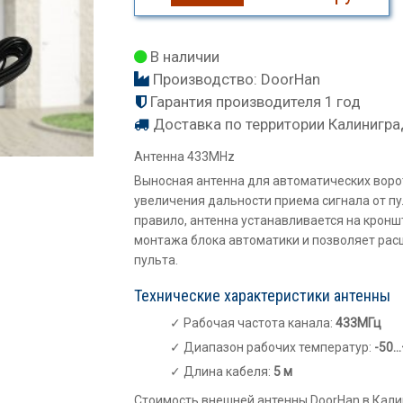
В наличии
Производство:
DoorHan
Гарантия производителя 1 год
Доставка по территории Калинигра
Антенна 433MHz
Выносная антенна для автоматических воро
увеличения дальности приема сигнала от п
правило, антенна устанавливается на крон
монтажа блока автоматики и позволяет рас
пульта.
Технические характеристики антенны
Рабочая частота канала:
433МГц
Диапазон рабочих температур:
-50…
Длина кабеля:
5 м
Стоимость внешней антенны DoorHan в Кал